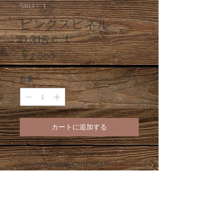
SKU： 1
ピンクスピネル
0.315ｃｔ
価
￥2,800
格
数量
*
カートに追加する
ヘキサゴンステップカット
W3.72×W4.13×W4.21×D2.54ｍｍ
商品コード③ー７